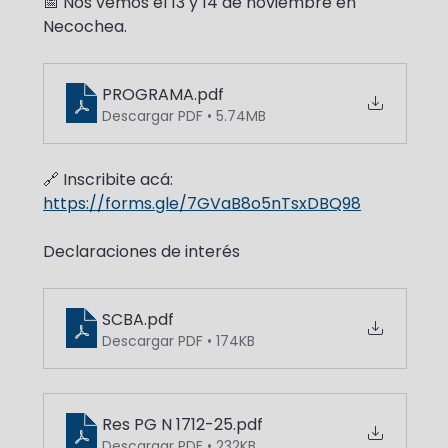
📅 Nos vemos el 13 y 14 de noviembre en 
Necochea.
PROGRAMA
.pdf
Descargar PDF • 5.74MB
🔗 Inscribite acá: 
https://forms.gle/7GVaB8o5nTsxDBQ98
Declaraciones de interés
SCBA
.pdf
Descargar PDF • 174KB
Res PG N 1712-25
.pdf
Descargar PDF • 232KB